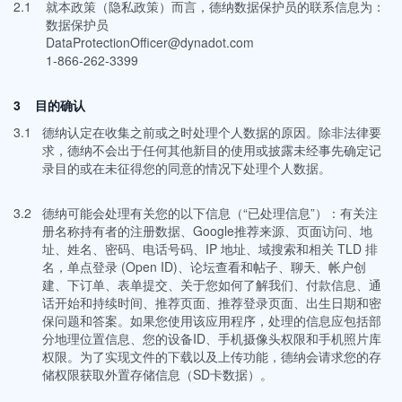
2.1
就本政策（隐私政策）而言，德纳数据保护员的联系信息为：
数据保护员
DataProtectionOfficer@dynadot.com
1-866-262-3399
3 目的确认
3.1
德纳认定在收集之前或之时处理个人数据的原因。除非法律要
求，德纳不会出于任何其他新目的使用或披露未经事先确定记
录目的或在未征得您的同意的情况下处理个人数据。
3.2
德纳可能会处理有关您的以下信息（“已处理信息”）：有关注
册名称持有者的注册数据、Google推荐来源、页面访问、地
址、姓名、密码、电话号码、IP 地址、域搜索和相关 TLD 排
名，单点登录 (Open ID)、论坛查看和帖子、聊天、帐户创
建、下订单、表单提交、关于您如何了解我们、付款信息、通
话开始和持续时间、推荐页面、推荐登录页面、出生日期和密
保问题和答案。如果您使用该应用程序，处理的信息应包括部
分地理位置信息、您的设备ID、手机摄像头权限和手机照片库
权限。为了实现文件的下载以及上传功能，德纳会请求您的存
储权限获取外置存储信息（SD卡数据）。