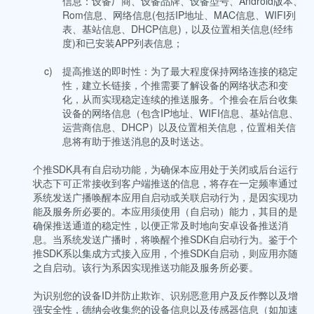
信息：设备厂商、设备品牌、设备型号、Android版本、
Rom信息、网络信息(包括IP地址、MAC信息、WIFI列
表、基站信息、DHCP信息)，以及位置相关信息(经纬
度)和已安装APP列表信息；
c)
提高推送的即时性：为了最大程度保持网络连接的稳定
性，建立长链接，个推需要了解设备的网络状态和变
化，从而实现稳定连续的推送服务。个推会在后台收集
设备的网络信息（包含IP地址、WIFI信息、基站信息、
运营商信息、DHCP）以及位置相关信息，位置相关信
息将有助于推送消息的及时送达。
个推SDK具有自启动功能，为确保本应用处于关闭或后台运行
状态下可正常接收到客户端推送的信息，将存在一定频率通过
系统发送广播唤醒本应用自启动或关联启动行为，是因实现功
能及服务所必要的。本应用须使用（自启动）能力，其目的是
确保推送通道的稳定性，以便正常及时地向安卓设备推送消
息。当系统发送广播时，将唤醒个推SDK自启动行为。鉴于个
推SDK系以集成方式接入应用，个推SDK自启动，则应用亦随
之自启动。该行为系因实现推送功能及服务所必要。
为识别您的设备ID并防止欺诈、识别恶意用户及反作弊以及增
强安全性，德纳会收集您的设备信息以及传感器信息（如加速